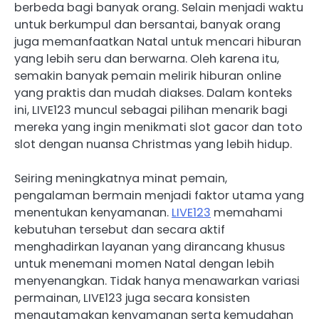
berbeda bagi banyak orang. Selain menjadi waktu
untuk berkumpul dan bersantai, banyak orang
juga memanfaatkan Natal untuk mencari hiburan
yang lebih seru dan berwarna. Oleh karena itu,
semakin banyak pemain melirik hiburan online
yang praktis dan mudah diakses. Dalam konteks
ini, LIVE123 muncul sebagai pilihan menarik bagi
mereka yang ingin menikmati slot gacor dan toto
slot dengan nuansa Christmas yang lebih hidup.
Seiring meningkatnya minat pemain,
pengalaman bermain menjadi faktor utama yang
menentukan kenyamanan.
LIVE123
memahami
kebutuhan tersebut dan secara aktif
menghadirkan layanan yang dirancang khusus
untuk menemani momen Natal dengan lebih
menyenangkan. Tidak hanya menawarkan variasi
permainan, LIVE123 juga secara konsisten
mengutamakan kenyamanan serta kemudahan