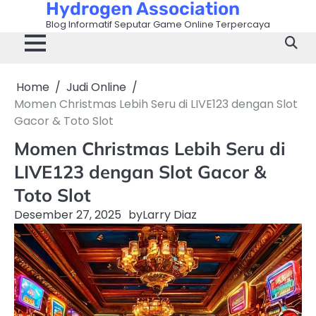
Hydrogen Association
Skip
to
Blog Informatif Seputar Game Online Terpercaya
content
Home
Judi Online
Momen Christmas Lebih Seru di LIVE123 dengan Slot
Gacor & Toto Slot
Momen Christmas Lebih Seru di
LIVE123 dengan Slot Gacor &
Toto Slot
Desember 27, 2025
by
Larry Diaz