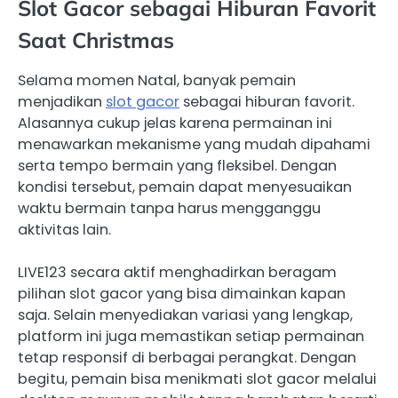
Slot Gacor sebagai Hiburan Favorit
Saat Christmas
Selama momen Natal, banyak pemain
menjadikan
slot gacor
sebagai hiburan favorit.
Alasannya cukup jelas karena permainan ini
menawarkan mekanisme yang mudah dipahami
serta tempo bermain yang fleksibel. Dengan
kondisi tersebut, pemain dapat menyesuaikan
waktu bermain tanpa harus mengganggu
aktivitas lain.
LIVE123 secara aktif menghadirkan beragam
pilihan slot gacor yang bisa dimainkan kapan
saja. Selain menyediakan variasi yang lengkap,
platform ini juga memastikan setiap permainan
tetap responsif di berbagai perangkat. Dengan
begitu, pemain bisa menikmati slot gacor melalui