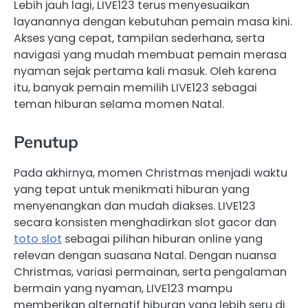
Lebih jauh lagi, LIVE123 terus menyesuaikan
layanannya dengan kebutuhan pemain masa kini.
Akses yang cepat, tampilan sederhana, serta
navigasi yang mudah membuat pemain merasa
nyaman sejak pertama kali masuk. Oleh karena
itu, banyak pemain memilih LIVE123 sebagai
teman hiburan selama momen Natal.
Penutup
Pada akhirnya, momen Christmas menjadi waktu
yang tepat untuk menikmati hiburan yang
menyenangkan dan mudah diakses. LIVE123
secara konsisten menghadirkan slot gacor dan
toto slot
sebagai pilihan hiburan online yang
relevan dengan suasana Natal. Dengan nuansa
Christmas, variasi permainan, serta pengalaman
bermain yang nyaman, LIVE123 mampu
memberikan alternatif hiburan yang lebih seru di