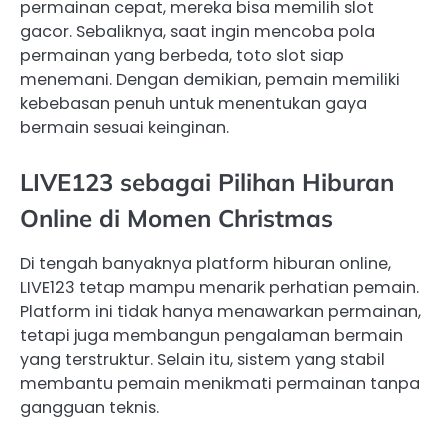
permainan cepat, mereka bisa memilih slot
gacor. Sebaliknya, saat ingin mencoba pola
permainan yang berbeda, toto slot siap
menemani. Dengan demikian, pemain memiliki
kebebasan penuh untuk menentukan gaya
bermain sesuai keinginan.
LIVE123 sebagai Pilihan Hiburan
Online di Momen Christmas
Di tengah banyaknya platform hiburan online,
LIVE123 tetap mampu menarik perhatian pemain.
Platform ini tidak hanya menawarkan permainan,
tetapi juga membangun pengalaman bermain
yang terstruktur. Selain itu, sistem yang stabil
membantu pemain menikmati permainan tanpa
gangguan teknis.