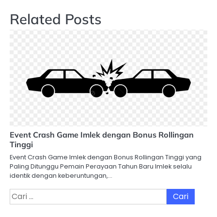
Related Posts
Event Crash Game Imlek dengan Bonus Rollingan
Tinggi
Event Crash Game Imlek dengan Bonus Rollingan Tinggi yang
Paling Ditunggu Pemain Perayaan Tahun Baru Imlek selalu
identik dengan keberuntungan,…
Cari
untuk: