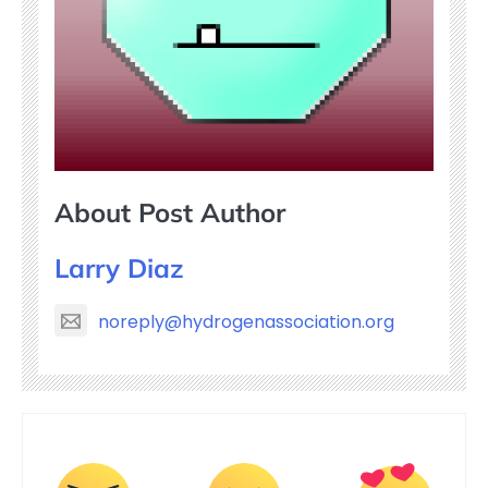
About Post Author
Larry Diaz
noreply@hydrogenassociation.org