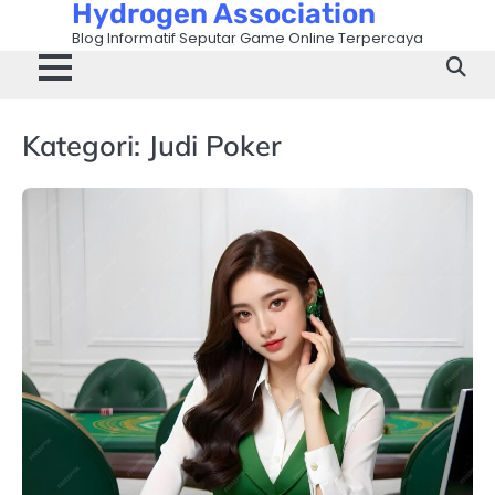
Hydrogen Association
Skip
to
Blog Informatif Seputar Game Online Terpercaya
content
Kategori:
Judi Poker